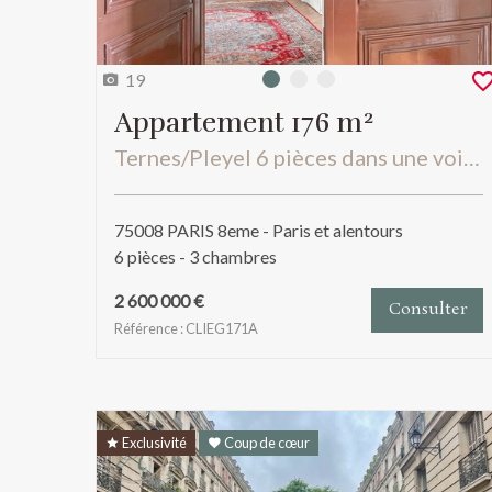
19
Photo 0
Photo 1
Photo 2
Appartement 176 m²
Ternes/Pleyel 6 pièces dans une voie privée avec possibilité box
75008 PARIS 8eme - Paris et alentours
6 pièces - 3 chambres
2 600 000 €
Consulter
Référence : CLIEG171A
Exclusivité
Coup de cœur