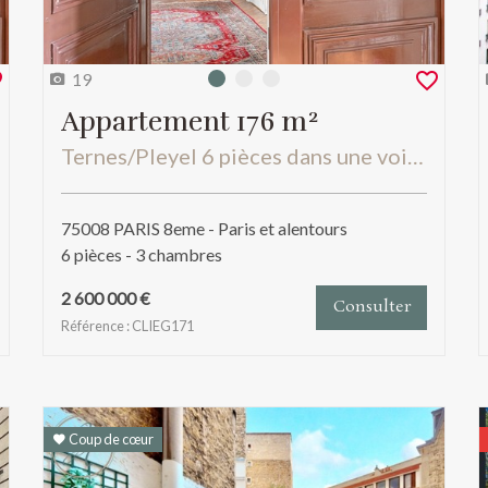
19
Photo 0
Photo 1
Photo 2
Appartement 176 m²
Ternes/Pleyel 6 pièces dans une voie privée avec possibilité box
75008 PARIS 8eme - Paris et alentours
6 pièces - 3 chambres
2 600 000 €
Consulter
Référence : CLIEG171
Coup de cœur