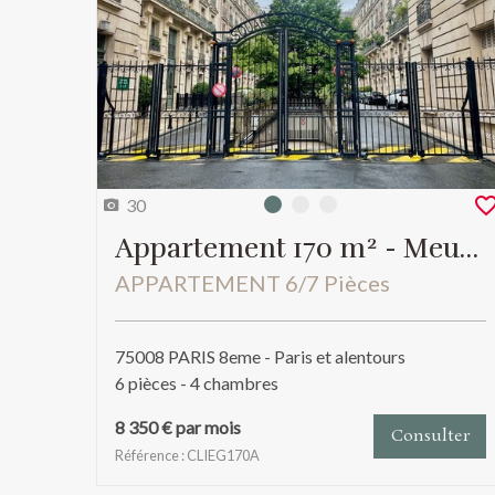
30
Photo 0
Photo 1
Photo 2
Appartement 170 m² - Meublé
APPARTEMENT 6/7 Pièces
75008 PARIS 8eme - Paris et alentours
6 pièces - 4 chambres
8 350 € par mois
Consulter
Référence : CLIEG170A