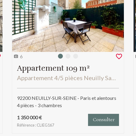
6
Photo 0
Photo 1
Photo 2
Appartement 109 m²
Appartement 4/5 pièces Neuilly Sablons Patio Extérieur
92200 NEUILLY-SUR-SEINE - Paris et alentours
4 pièces - 3 chambres
1 350 000 €
Consulter
Référence : CLIEG167