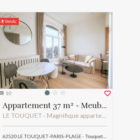
Vendu
10
Photo 0
Photo 1
Photo 2
Appartement 37 m² - Meublé
LE TOUQUET - Magnifique appartement, dernier étage avec balcon, vue splendide, 37 m2, une chambre.
62520 LE TOUQUET-PARIS-PLAGE - Touquet et alentours