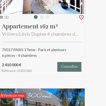
30
Photo 0
Photo 1
Photo 2
Appartement 162 m²
Villiers/Lévis Duplex 4 chambres derniers étages avec terrasse de 20m2
75017 PARIS 17eme - Paris et alentours
6 pièces - 4 chambres
2 410 000 €
Consulter
Référence : CLIDD300
Vendu par nous