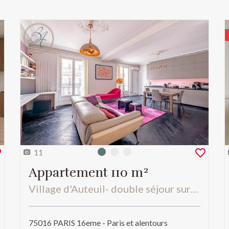
11
Photo 0
Photo 1
Photo 2
Appartement 110 m²
Village d'Auteuil- double séjour sur rue bureau et 3 chambres sur cour
75016 PARIS 16eme - Paris et alentours