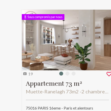
Sous compromis par nous
19
Photo 0
Photo 1
Photo 2
Appartement 73 m²
Muette-Ranelagh 73m2 -2 chambres clair et calme proche des commerces
75016 PARIS 16eme - Paris et alentours