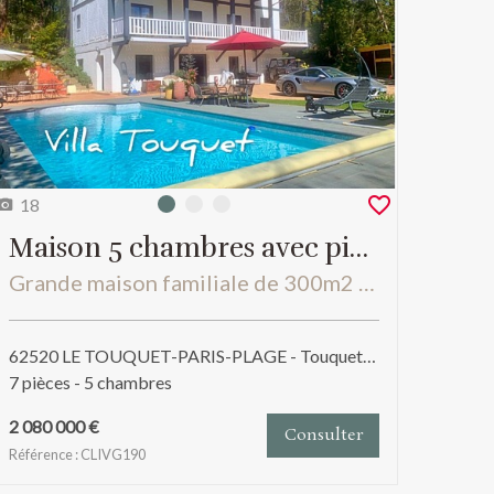
18
Photo 0
Photo 1
Photo 2
Maison 5 chambres avec piscine 300 m²
Grande maison familiale de 300m2 en parfait état et 1500 m2 de terrain avec piscine
62520 LE TOUQUET-PARIS-PLAGE - Touquet et alentours
7 pièces - 5 chambres
2 080 000 €
Consulter
Référence : CLIVG190