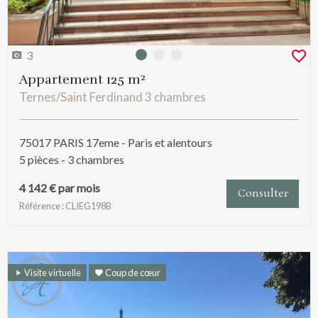
3
Photo 0
Photo 1
Photo 2
Appartement 125 m²
Ternes/Saint Ferdinand 3 chambres
75017 PARIS 17eme - Paris et alentours
5 pièces - 3 chambres
4 142 € par mois
Consulter
Référence : CLIEG198B
Visite virtuelle
Coup de cœur