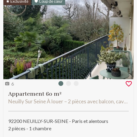
Exclusivité
Coup de cœur
6
Photo 0
Photo 1
Photo 2
Appartement 60 m²
Neuilly Sur Seine À louer – 2 pièces avec balcon, cave et parking
92200 NEUILLY-SUR-SEINE - Paris et alentours
2 pièces - 1 chambre