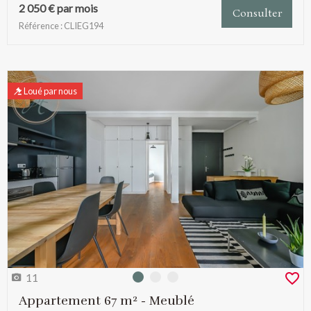
2 050 € par mois
Consulter
Référence : CLIEG194
Loué par nous
11
Photo 0
Photo 1
Photo 2
Appartement 67 m² - Meublé