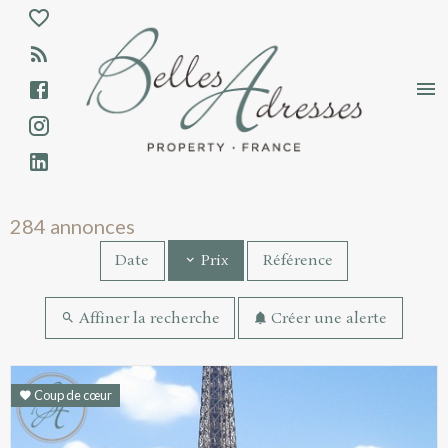
Aparté haute
En-tête
Liens
Annonces immobilières - Résultats de rec
284 annonces
Date
Référence
Prix
Affiner la recherche
Créer une alerte
Résultats de recherche
Coup de cœur