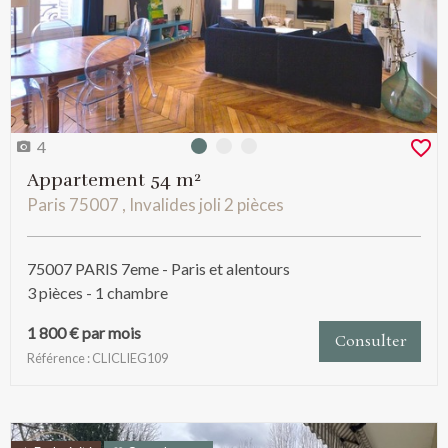
4
Photo 0
Photo 1
Photo 2
Appartement 54 m²
Paris 75007 , Invalides joli 2 pièces
75007 PARIS 7eme - Paris et alentours
3 pièces - 1 chambre
1 800 € par mois
Consulter
Référence : CLICLIEG109