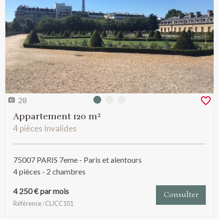
28
Photo 0
Photo 1
Photo 2
Appartement 120 m²
4 pièces Invalides
75007 PARIS 7eme - Paris et alentours
4 pièces - 2 chambres
4 250 € par mois
Consulter
Référence : CLICC101