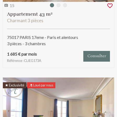
15
Photo 0
Photo 1
Photo 2
Appartement 43 m²
Charmant 3 pièces
75017 PARIS 17eme - Paris et alentours
3 pièces - 3 chambres
1 685 € par mois
Consulter
Référence : CLIEG173A
Exclusivité
Loué par nous