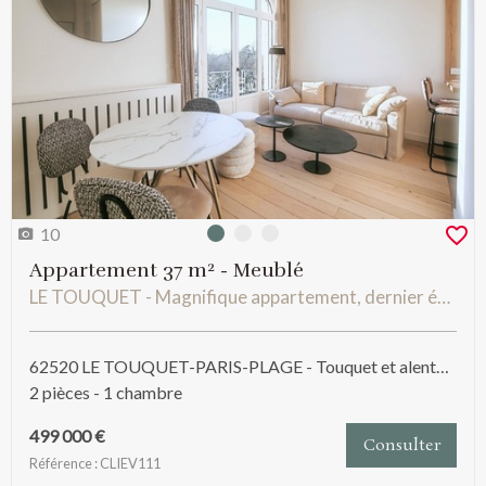
10
Photo 0
Photo 1
Photo 2
Appartement 37 m² - Meublé
LE TOUQUET - Magnifique appartement, dernier étage avec balcon, vue splendide, 37 m2, une chambre.
62520 LE TOUQUET-PARIS-PLAGE - Touquet et alentours
2 pièces - 1 chambre
499 000 €
Consulter
Référence : CLIEV111