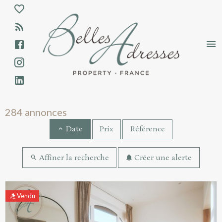
Aparté haute
En-tête
Liens
Annonces immobilières - Résultats de rec
284 annonces
Prix
Référence
Date
Affiner la recherche
Créer une alerte
Résultats de recherche
Vendu