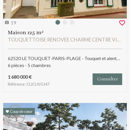
19
Photo 0
Photo 1
Photo 2
Maison 125 m²
TOUQUETTOISE RENOVEE CHARME CENTRE VILLE VUE MER AU CALME
62520 LE TOUQUET-PARIS-PLAGE - Touquet et alentours
6 pièces - 5 chambres
1 680 000 €
Consulter
Référence : CLICLIVG147
Coup de cœur