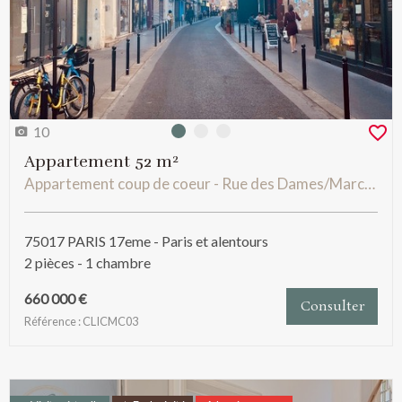
10
Photo 0
Photo 1
Photo 2
Appartement 52 m²
Appartement coup de coeur - Rue des Dames/Marché Lévis
75017 PARIS 17eme - Paris et alentours
2 pièces - 1 chambre
660 000 €
Consulter
Référence : CLICMC03