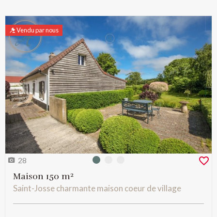
Vendu par nous
28
Photo 0
Photo 1
Photo 2
Maison 150 m²
Saint-Josse charmante maison coeur de village