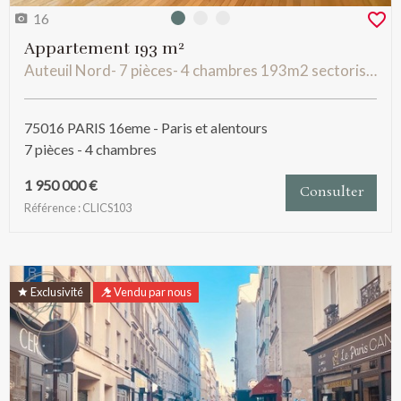
16
Photo 0
Photo 1
Photo 2
Appartement 193 m²
Auteuil Nord- 7 pièces- 4 chambres 193m2 sectorisé JB Say
75016 PARIS 16eme - Paris et alentours
7 pièces - 4 chambres
1 950 000 €
Consulter
Référence : CLICS103
Exclusivité
Vendu par nous