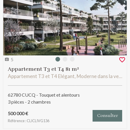
5
Photo 0
Photo 1
Photo 2
Appartement T3 et T4 81 m²
Appartement T3 et T4 Elégant, Moderne dans la verdure aux portes du Touquet
62780 CUCQ - Touquet et alentours
3 pièces - 2 chambres
500 000 €
Consulter
Référence : CLICLIVG136