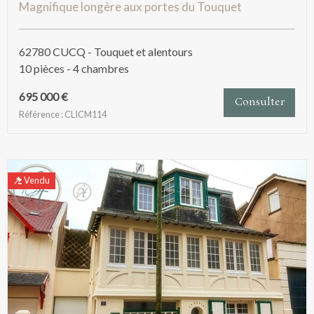
Magnifique longère aux portes du Touquet
62780 CUCQ - Touquet et alentours
10 pièces - 4 chambres
695 000 €
Consulter
Référence : CLICM114
Vendu