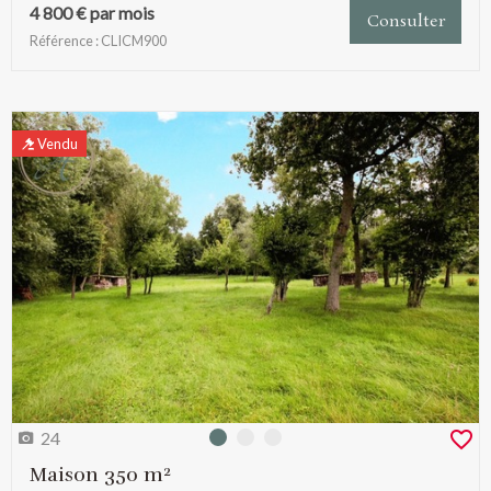
4 800 € par mois
Consulter
Référence : CLICM900
Vendu
24
Photo 0
Photo 1
Photo 2
Maison 350 m²