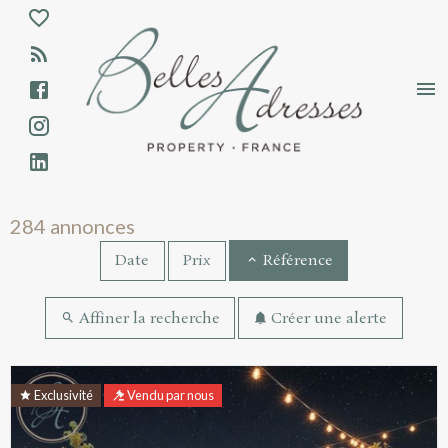
Aparté haute
En-tête
Liens
Annonces immobilières - Résultats de rec
284 annonces
Date
Prix
Référence
Affiner la recherche
Créer une alerte
Résultats de recherche
Exclusivité
Vendu par nous