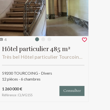
4
Photo 0
Photo 1
Photo 2
Hôtel particulier 485 m²
Très bel Hôtel particulier Tourcoing proche Mouvaux année 1923 et tramway à coté
59200 TOURCOING - Divers
12 pièces - 6 chambres
1 260 000 €
Consulter
Référence : CLIVG155