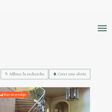
erche
Affiner la recherche
Créer une alerte
Bien de prestige