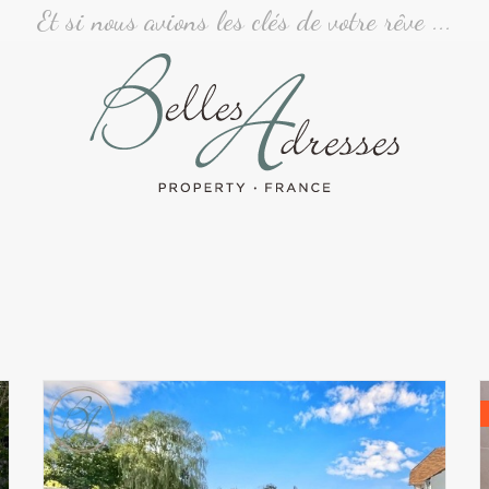
Et si nous avions les clés de votre rêve ...
s - Résultats de rech