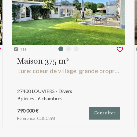
10
Photo 0
Photo 1
Photo 2
Maison 375 m²
Eure: coeur de village, grande propriété familiale avec annexes et piscine interieure,
27400 LOUVIERS - Divers
9 pièces - 6 chambres
790 000 €
Consulter
Référence : CLICC898