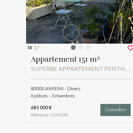
17
Photo 0
Photo 1
Photo 2
Appartement 151 m²
SUPERBE APPARTEMENT PENTHOUSE AMIENS - HENRIVILLE SANS VIS A VIS
80000 AMIENS - Divers
6 pièces - 3 chambres
681 000 €
Consulter
Référence : CLIVG170