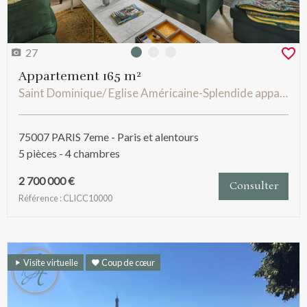
27
Photo 0
Photo 1
Photo 2
Appartement 165 m²
Saint Dominique/ Eglise Américaine-Splendide appartement familial
75007 PARIS 7eme - Paris et alentours
5 pièces - 4 chambres
2 700 000 €
Consulter
Référence : CLICC10000
Visite virtuelle
Coup de cœur