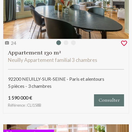
24
Photo 0
Photo 1
Photo 2
Appartement 130 m²
Neuilly Appartement familial 3 chambres
92200 NEUILLY-SUR-SEINE - Paris et alentours
5 pièces - 3 chambres
1 590 000 €
Consulter
Référence : CLI158B