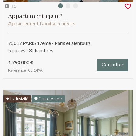
15
Photo 0
Photo 1
Photo 2
Appartement 132 m²
Appartement familial 5 pièces
75017 PARIS 17eme - Paris et alentours
5 pièces - 3 chambres
1 750 000 €
Consulter
Référence : CLI149A
Exclusivité
Coup de cœur