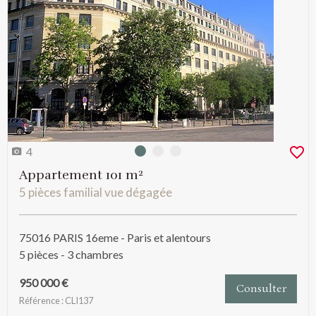
4
Photo 0
Photo 1
Photo 2
Appartement 101 m²
5 pièces familial vue dégagée
75016 PARIS 16eme - Paris et alentours
5 pièces - 3 chambres
950 000 €
Consulter
Référence : CLI137