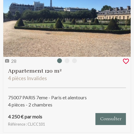
28
Photo 0
Photo 1
Photo 2
Appartement 120 m²
4 pièces Invalides
75007 PARIS 7eme - Paris et alentours
4 pièces - 2 chambres
4 250 € par mois
Consulter
Référence : CLICC101