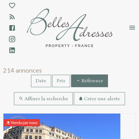
Aparté haute
En-tête
Liens
Annonces immobilières - Résultats de rec
214 annonces
Date
Prix
Référence
Affiner la recherche
Créer une alerte
Résultats de recherche
Vendu par nous