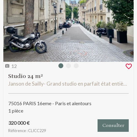
12
Photo 0
Photo 1
Photo 2
Studio 24 m²
Janson de Sailly- Grand studio en parfait état entièrement sur Jardin.
75016 PARIS 16eme - Paris et alentours
1 pièce
320 000 €
Consulter
Référence : CLICC229