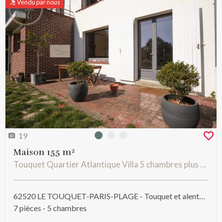
Vendu par nous
19
Photo 0
Photo 1
Photo 2
Maison 155 m²
Touquet Quartier Atlantique Villa 5 chambres plus combles aménageables avec jardin plein sud
62520 LE TOUQUET-PARIS-PLAGE - Touquet et alentours
7 pièces - 5 chambres