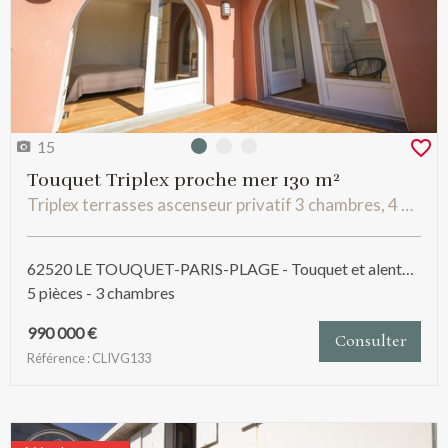
15
Photo 0
Photo 1
Photo 2
Touquet Triplex proche mer 130 m²
Triplex terrasses ascenseur privatif 3 chambres, 4 possibles plus garage baigné de soleil au calme proche mer
62520 LE TOUQUET-PARIS-PLAGE - Touquet et alentours
5 pièces - 3 chambres
990 000 €
Consulter
Référence : CLIVG133