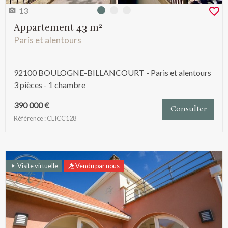
13
Photo 0
Photo 1
Photo 2
Appartement 43 m²
Paris et alentours
92100 BOULOGNE-BILLANCOURT - Paris et alentours
3 pièces - 1 chambre
390 000 €
Consulter
Référence : CLICC128
Visite virtuelle
Vendu par nous