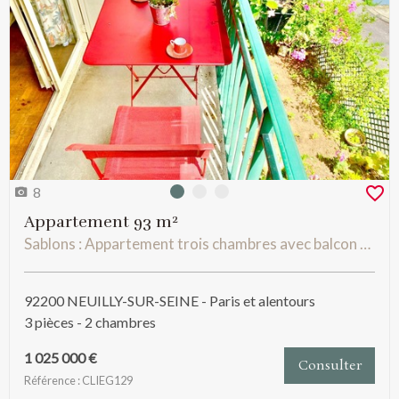
8
Photo 0
Photo 1
Photo 2
Appartement 93 m²
Sablons : Appartement trois chambres avec balcon et parking possible
92200 NEUILLY-SUR-SEINE - Paris et alentours
3 pièces - 2 chambres
1 025 000 €
Consulter
Référence : CLIEG129