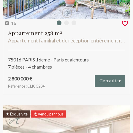
16
Photo 0
Photo 1
Photo 2
Appartement 258 m²
Appartement familial et de réception entièrement refait à neuf avec terrasse studio de service et box
75016 PARIS 16eme - Paris et alentours
7 pièces - 4 chambres
2 800 000 €
Consulter
Référence : CLICC204
Exclusivité
Vendu par nous