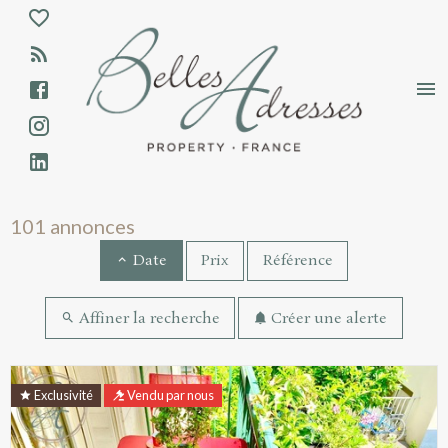
Aparté haute
En-tête
Liens
Annonces immobilières - Résultats de rec
101 annonces
Prix
Référence
Date
Affiner la recherche
Créer une alerte
Résultats de recherche
Exclusivité
Vendu par nous