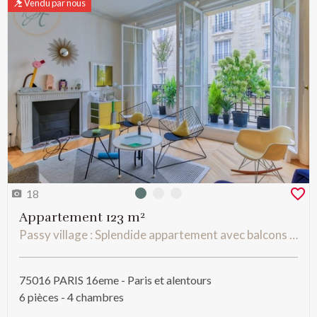
Vendu par nous
18
Photo 0
Photo 1
Photo 2
Appartement 123 m²
Passy village : Splendide appartement avec balcons et un studio refait à neuf par architecte.
75016 PARIS 16eme - Paris et alentours
6 pièces - 4 chambres