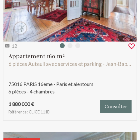
12
Photo 0
Photo 1
Photo 2
Appartement 160 m²
6 pièces Auteuil avec services et parking - Jean-Baptiste Say
75016 PARIS 16eme - Paris et alentours
6 pièces - 4 chambres
1 880 000 €
Consulter
Référence : CLICD111B