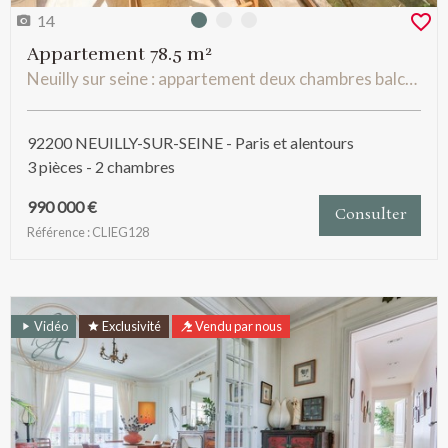
14
Photo 0
Photo 1
Photo 2
Appartement 78.5 m²
Neuilly sur seine : appartement deux chambres balcon terrasse parking possible sectorisé pasteur
92200 NEUILLY-SUR-SEINE - Paris et alentours
3 pièces - 2 chambres
990 000 €
Consulter
Référence : CLIEG128
Vidéo
Exclusivité
Vendu par nous