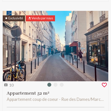
Exclusivité
Vendu par nous
10
Photo 0
Photo 1
Photo 2
Appartement 52 m²
Appartement coup de coeur - Rue des Dames/Marché Lévis