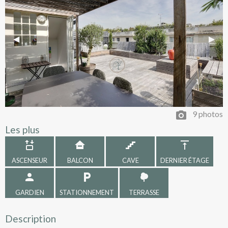
Previous Slide
◀︎
Next 
▶︎
9 photos
Les plus
ASCENSEUR
BALCON
CAVE
DERNIER ÉTAGE
GARDIEN
STATIONNEMENT
TERRASSE
Description