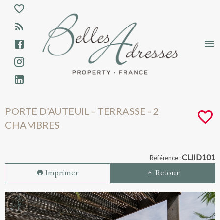
Aparté haute
En-tête
Liens
PORTE D’AUTEUIL - TERRASSE - 2 CHAMBR
PORTE D’AUTEUIL - TERRASSE - 2
CHAMBRES
Navigation catalogue
CLIID101
Référence :
Imprimer
Retour