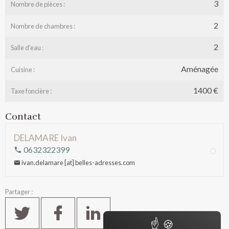
3
Nombre de pièces :
2
Nombre de chambres :
2
Salle d'eau :
Aménagée
Cuisine :
1400 €
Taxe foncière :
Contact
DELAMARE Ivan
0632322399
ivan.delamare [at] belles-adresses.com
Partager :