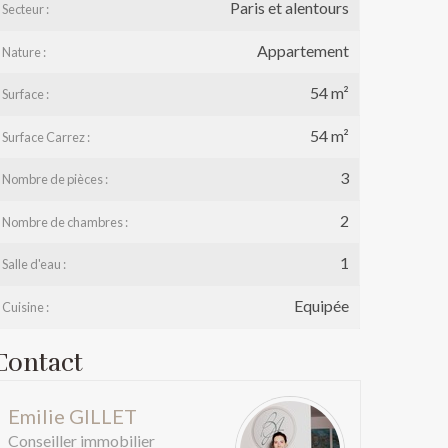
Paris et alentours
Secteur :
Appartement
Nature :
54 m²
Surface :
54 m²
Surface Carrez :
e
3
Nombre de pièces :
2
Nombre de chambres :
1
Salle d'eau :
Equipée
Cuisine :
Contact
Emilie GILLET
Conseiller immobilier