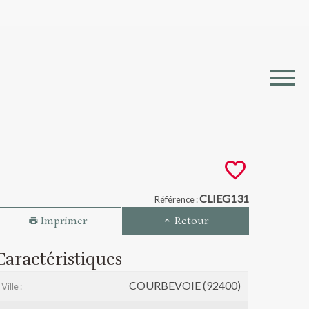
 (92400)
CLIEG131
Référence :
Imprimer
Retour
Caractéristiques
COURBEVOIE (92400)
Ville :