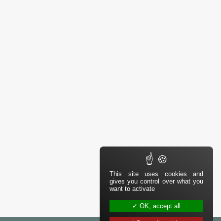
This site uses cookies and
gives you control over what you
want to activate
OK, accept all