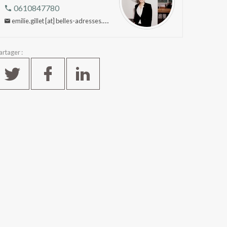
0610847780
emilie.gillet [at] belles-adresses.com
artager :