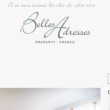
Et si nous avions les clés de votre rêve ...
 Vente - COURBEVOIE