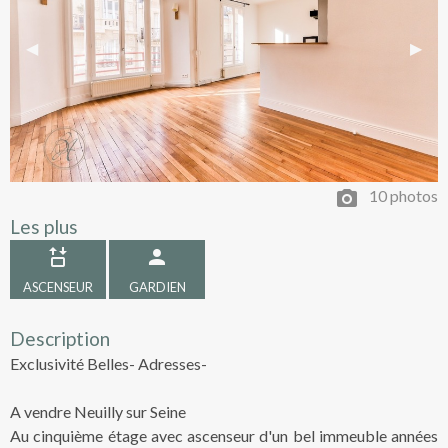
Previous Slide
◀︎
Next 
▶︎
10 photos
Les plus
ASCENSEUR
GARDIEN
Description
Exclusivité Belles- Adresses-
A vendre Neuilly sur Seine
Au cinquième étage avec ascenseur d'un bel immeuble années