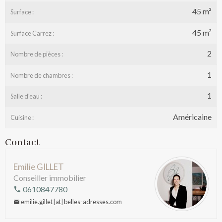
45 m²
Surface :
45 m²
Surface Carrez :
2
Nombre de pièces :
1
Nombre de chambres :
1
Salle d'eau :
Américaine
Cuisine :
Contact
Emilie GILLET
Conseiller immobilier
0610847780
emilie.gillet [at] belles-adresses.com