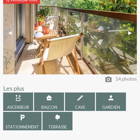
Previous Slide
◀︎
Next 
▶︎
14 photos
Les plus
ASCENSEUR
BALCON
CAVE
GARDIEN
STATIONNEMENT
TERRASSE