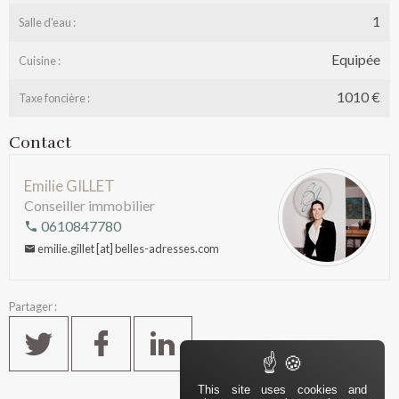
1
Salle d'eau :
Equipée
Cuisine :
1010 €
Taxe foncière :
Contact
Emilie GILLET
Conseiller immobilier
0610847780
emilie.gillet [at] belles-adresses.com
Partager :
This site uses cookies and