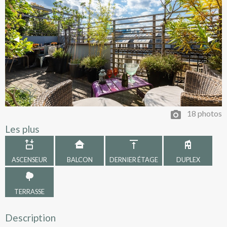
Previous Slide
◀︎
Next 
▶︎
18 photos
Les plus
ASCENSEUR
BALCON
DERNIER ÉTAGE
DUPLEX
TERRASSE
Description