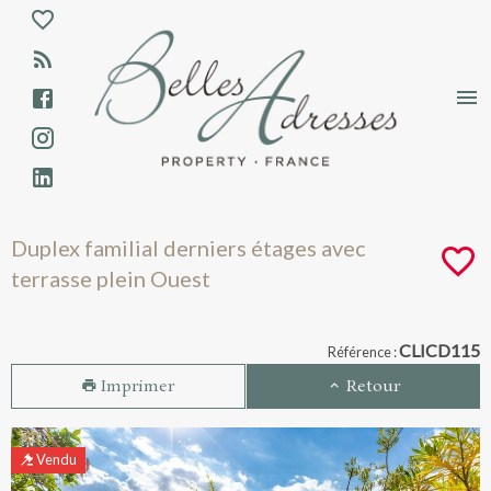
Aparté haute
En-tête
Liens
Duplex familial derniers étages avec ter
Duplex familial derniers étages avec
terrasse plein Ouest
Navigation catalogue
CLICD115
Référence :
Imprimer
Retour
Vendu