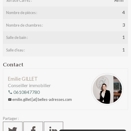
Surface Carrez :
4
Nombre de pièces :
3
Nombre de chambres :
1
Salle de bain :
1
Salle d'eau :
Contact
Emilie GILLET
Conseiller immobilier
0610847780
emilie.gillet [at] belles-adresses.com
Partager :