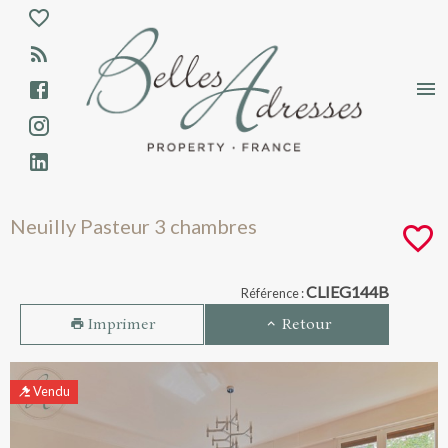
Aparté haute
En-tête
Liens
Neuilly Pasteur 3 chambres - Vente - NE
Neuilly Pasteur 3 chambres
Navigation catalogue
CLIEG144B
Référence :
Imprimer
Retour
Vendu