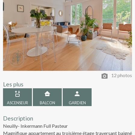
Previous Slide
◀︎
Next 
▶︎
12 photos
Les plus
ASCENSEUR
BALCON
GARDIEN
Description
Neuilly- Inkermann Full Pasteur
Magnifique appartement au troisième étage traversant baigné