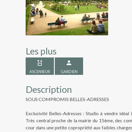
Previous Slide
◀︎
Les plus
ASCENSEUR
GARDIEN
Description
SOUS COMPROMIS BELLES-ADRESSES
Exclusivité Belles-Adresses : Studio à vendre idéal 
Très central proche de la mairie du 15ème, des com
cour dans une petite copropriété aux faibles charges 