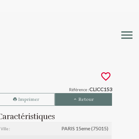
nte - PARIS 15eme (75
CLICC153
Référence :
Imprimer
Retour
Caractéristiques
PARIS 15eme (75015)
Ville :