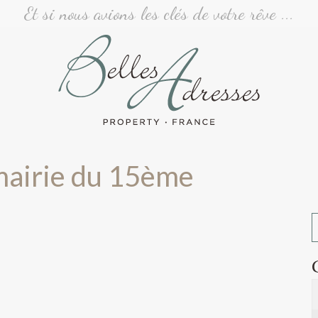
Et si nous avions les clés de votre rêve ...
 mairie du 15ème - Ve
 mairie du 15ème