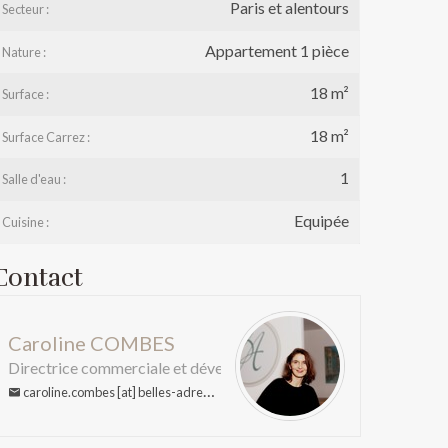
Paris et alentours
Secteur :
e
Appartement 1 pièce
Nature :
18 m²
Surface :
18 m²
Surface Carrez :
1
Salle d'eau :
Equipée
Cuisine :
Contact
Caroline COMBES
Directrice commerciale et développement
caroline.combes [at] belles-adresses.com