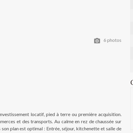
Next Slid
▶︎
6 photos
investissement locatif, pied à terre ou première acquisition.
merces et des transports. Au calme en rez de chaussée sur
son plan est optimal : Entrée, séjour, kitchenette et salle de