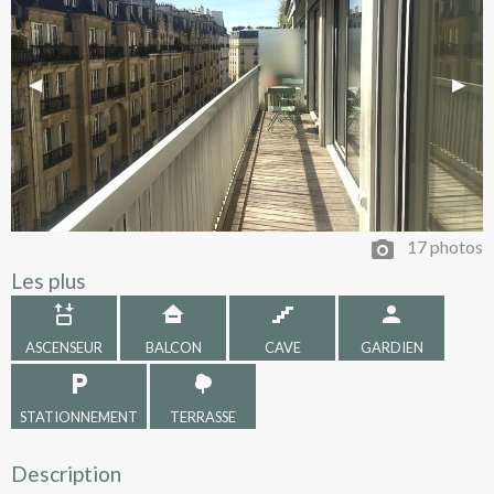
Previous Slide
◀︎
Next 
▶︎
17 photos
Les plus
ASCENSEUR
BALCON
CAVE
GARDIEN
STATIONNEMENT
TERRASSE
Description