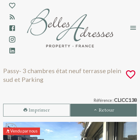
Aparté haute
En-tête
Liens
Passy- 3 chambres état neuf terrasse plei
Passy- 3 chambres état neuf terrasse plein
sud et Parking
Navigation catalogue
CLICC138
Référence :
Imprimer
Retour
Vendu par nous