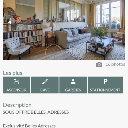
Previous Slide
◀︎
Next 
▶︎
16 photos
Les plus
ASCENSEUR
CAVE
GARDIEN
STATIONNEMENT
Description
SOUS OFFRE BELLES_ADRESSES
Exclusivité Belles Adresses