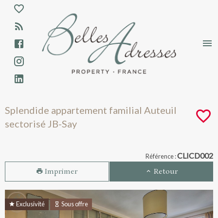
Aparté haute
En-tête
Liens
Splendide appartement familial Auteuil s
Splendide appartement familial Auteuil
sectorisé JB-Say
Navigation catalogue
CLICD002
Référence :
Imprimer
Retour
Exclusivité
Sous offre