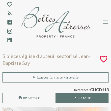
Aparté haute
En-tête
Liens
5 pièces église d'auteuil sectorisé Jean-B
5 pièces église d'auteuil sectorisé Jean-
Baptiste Say
Navigation catalogue
Lancer la visite virtuelle
CLICD113
Référence :
Imprimer
Retour