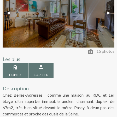
Previous Slide
◀︎
Next 
▶︎
15 photos
Les plus
DUPLEX
GARDIEN
Description
Chez Belles-Adresses : comme une maison, au RDC et 1er
étage d'un superbe immeuble ancien, charmant duplex de
67m2, très bien situé devant le métro Passy, à deux pas des
commerces et proche des quais de la Seine.