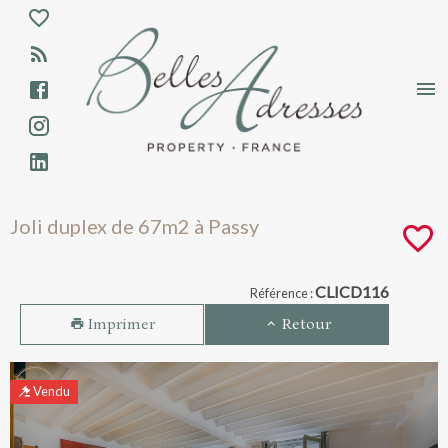
Aparté haute
En-tête
Liens
Joli duplex de 67m2 à Passy - Vente - PA
Joli duplex de 67m2 à Passy
Navigation catalogue
CLICD116
Référence :
Imprimer
Retour
Vendu