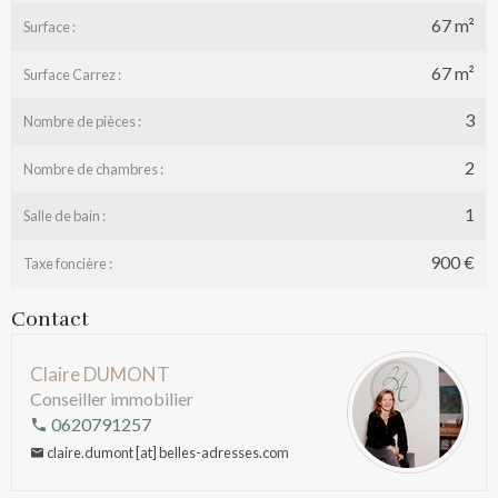
67 m²
Surface :
67 m²
Surface Carrez :
3
Nombre de pièces :
2
Nombre de chambres :
1
Salle de bain :
900 €
Taxe foncière :
Contact
Claire DUMONT
Conseiller immobilier
0620791257
claire.dumont [at] belles-adresses.com