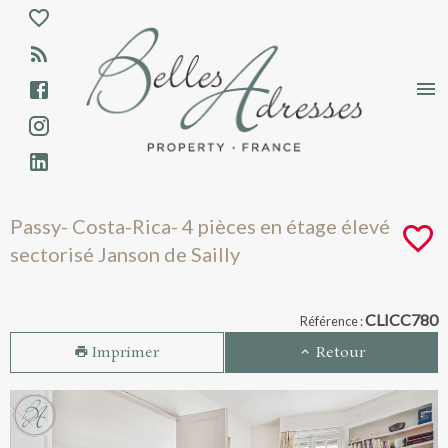
Aparté haute
En-tête
Liens
Passy- Costa-Rica- 4 pièces en étage élevé
Passy- Costa-Rica- 4 pièces en étage élevé
sectorisé Janson de Sailly
Navigation catalogue
CLICC780
Référence :
Imprimer
Retour