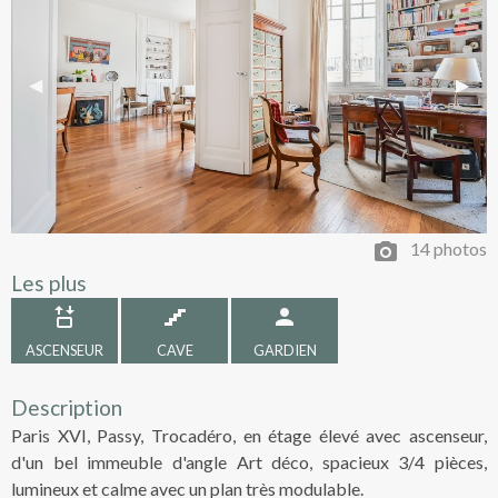
Previous Slide
◀︎
Next 
▶︎
14 photos
Les plus
ASCENSEUR
CAVE
GARDIEN
Description
Paris XVI, Passy, Trocadéro, en étage élevé avec ascenseur,
d'un bel immeuble d'angle Art déco, spacieux 3/4 pièces,
lumineux et calme avec un plan très modulable.