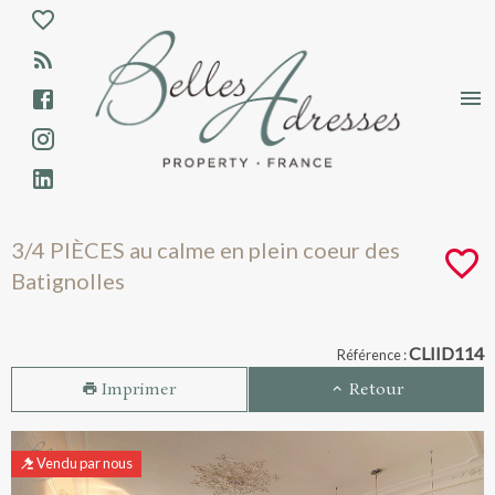
Aparté haute
En-tête
Liens
3/4 PIÈCES au calme en plein coeur des Ba
3/4 PIÈCES au calme en plein coeur des
Batignolles
Navigation catalogue
CLIID114
Référence :
Imprimer
Retour
Vendu par nous