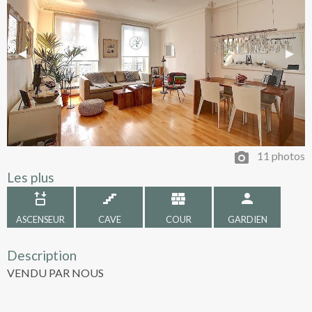
Previous Slide
◀︎
Next 
▶︎
11 photos
Les plus
ASCENSEUR
CAVE
COUR
GARDIEN
Description
VENDU PAR NOUS