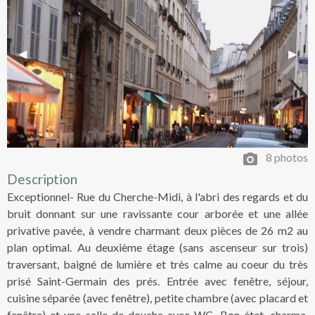
Previous Slide
◀︎
Next 
▶︎
8 photos
Description
Exceptionnel- Rue du Cherche-Midi, à l'abri des regards et du
bruit donnant sur une ravissante cour arborée et une allée
privative pavée, à vendre charmant deux pièces de 26 m2 au
plan optimal. Au deuxième étage (sans ascenseur sur trois)
traversant, baigné de lumière et très calme au coeur du très
prisé Saint-Germain des prés. Entrée avec fenêtre, séjour,
cuisine séparée (avec fenêtre), petite chambre (avec placard et
fenêtre) et une salle de douche avec WC. Bon état, charme,