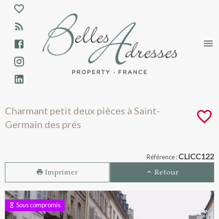
Aparté haute
En-tête
Liens
Charmant petit deux pièces à Saint-Germa
Charmant petit deux pièces à Saint-
Germain des prés
Navigation catalogue
CLICC122
Référence :
Imprimer
Retour
Sous compromis