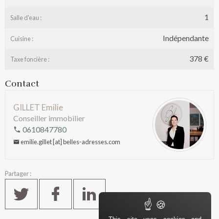
1
Salle d'eau :
Indépendante
Cuisine :
378 €
Taxe foncière :
Contact
GILLET Emilie
Conseiller immobilier
0610847780
emilie.gillet [at] belles-adresses.com
Partager :