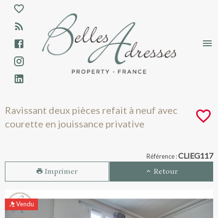
Aparté haute
En-tête
Liens
Ravissant deux pièces refait à neuf avec 
Ravissant deux pièces refait à neuf avec
courette en jouissance privative
Navigation catalogue
CLIEG117
Référence :
Imprimer
Retour
Vendu