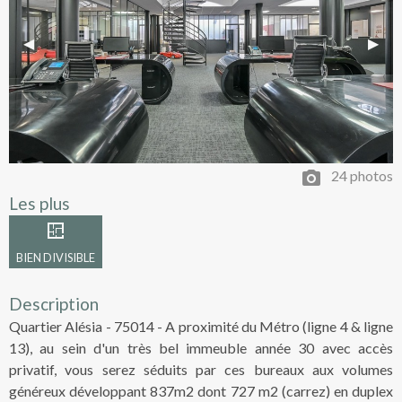
Previous Slide
◀︎
Next 
▶︎
24 photos
Les plus
BIEN DIVISIBLE
Description
Quartier Alésia - 75014 - A proximité du Métro (ligne 4 & ligne
13), au sein d'un très bel immeuble année 30 avec accès
privatif, vous serez séduits par ces bureaux aux volumes
généreux développant 837m2 dont 727 m2 (carrez) en duplex