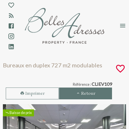
Aparté haute
En-tête
Liens
Bureaux en duplex 727 m2 modulables - V
Bureaux en duplex 727 m2 modulables
Navigation catalogue
CLIEV109
Référence :
Imprimer
Retour
Baisse de prix