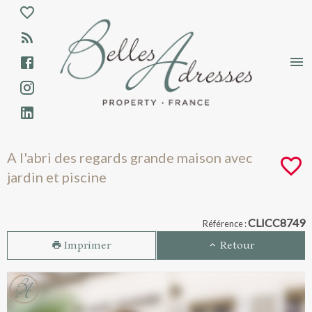
Aparté haute
En-tête
Liens
A l'abri des regards grande maison avec j
A l'abri des regards grande maison avec
jardin et piscine
Navigation catalogue
CLICC8749
Référence :
Imprimer
Retour