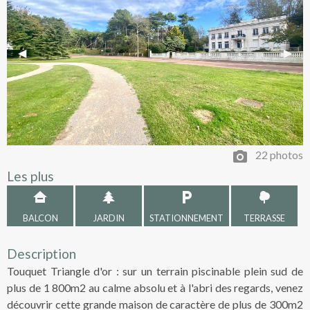
Previous Slide
◀︎
Next 
▶︎
22 photos
Les plus
BALCON
JARDIN
STATIONNEMENT
TERRASSE
Description
Touquet Triangle d'or : sur un terrain piscinable plein sud de
plus de 1 800m2 au calme absolu et à l'abri des regards, venez
découvrir cette grande maison de caractère de plus de 300m2