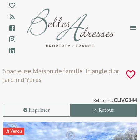
Aparté haute
En-tête
Liens
Spacieuse Maison de famille Triangle d'o
Spacieuse Maison de famille Triangle d'or
jardin d'Ypres
Navigation catalogue
CLIVG144
Référence :
Imprimer
Retour
Vendu