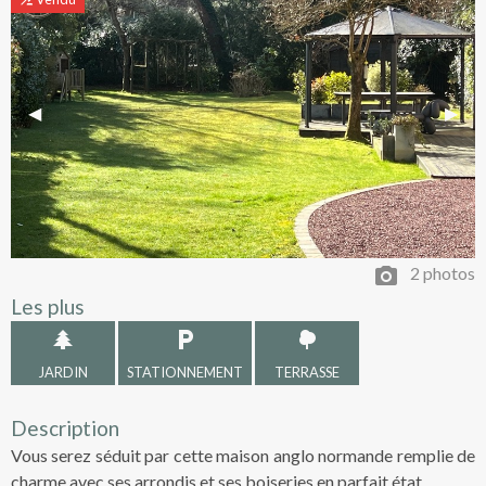
Previous Slide
◀︎
Next 
▶︎
2 photos
Les plus
JARDIN
STATIONNEMENT
TERRASSE
Description
Vous serez séduit par cette maison anglo normande remplie de
charme avec ses arrondis et ses boiseries en parfait état.