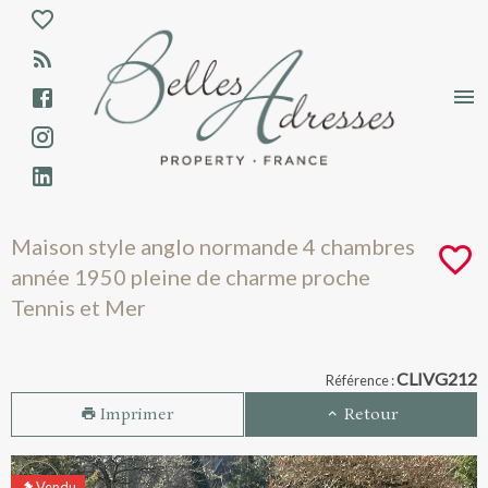
Aparté haute
En-tête
Liens
Maison style anglo normande 4 chambres
Maison style anglo normande 4 chambres
année 1950 pleine de charme proche
Tennis et Mer
Navigation catalogue
CLIVG212
Référence :
Imprimer
Retour
Vendu