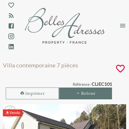
Aparté haute
En-tête
Liens
Villa contemporaine 7 pièces - Vente -
Villa contemporaine 7 pièces
Navigation catalogue
CLIEC101
Référence :
Imprimer
Retour
Vendu