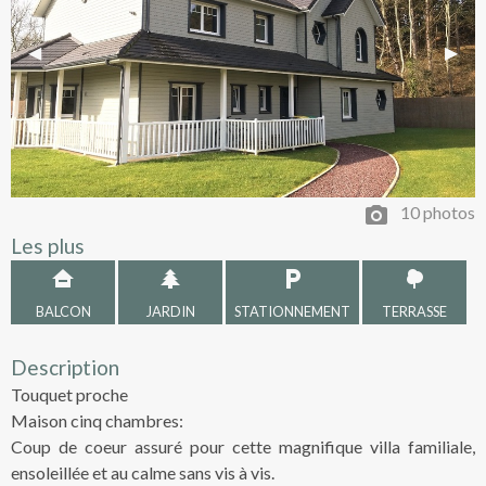
Previous Slide
◀︎
Next 
▶︎
10 photos
Les plus
BALCON
JARDIN
STATIONNEMENT
TERRASSE
Description
Touquet proche
Maison cinq chambres:
Coup de coeur assuré pour cette magnifique villa familiale,
ensoleillée et au calme sans vis à vis.