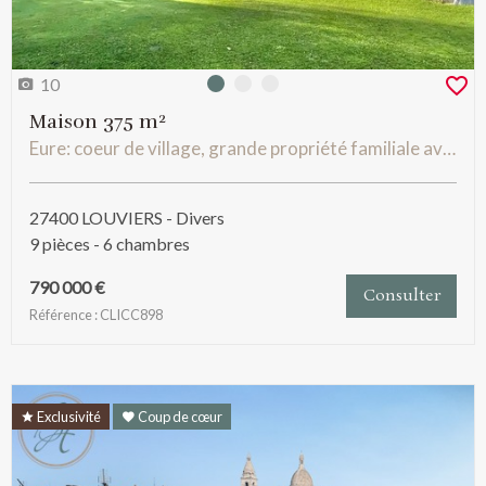
10
Photo 0
Photo 1
Photo 2
Maison 375 m²
Eure: coeur de village, grande propriété familiale avec annexes et piscine interieure,
27400 LOUVIERS - Divers
9 pièces - 6 chambres
790 000 €
Consulter
Référence : CLICC898
Exclusivité
Coup de cœur