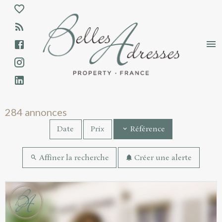
Aparté haute
En-tête
Liens
Annonces immobilières - Résultats de rec
284 annonces
Date
Prix
Référence
Affiner la recherche
Créer une alerte
Résultats de recherche