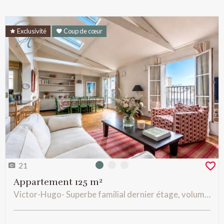
Exclusivité
Coup de cœur
21
Photo 0
Photo 1
Photo 2
Appartement 125 m²
Victor-Hugo- Superbe familial dernier étage, volumes exceptionnels, vue dégagéé Tour Eiffel. Janson de Sailly