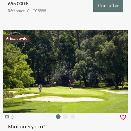
695 000 €
Consulter
Référence : CLICC8888
Exclusivité
3
Photo 0
Photo 1
Photo 2
Maison 250 m²