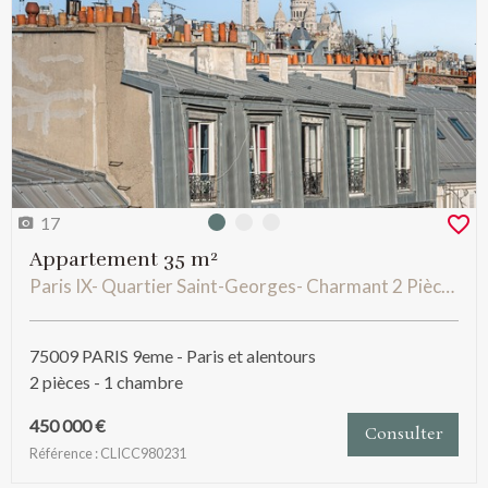
17
Photo 0
Photo 1
Photo 2
Appartement 35 m²
Paris IX- Quartier Saint-Georges- Charmant 2 Pièces Dernier étage ascenseur Balcons vue Sacré coeur
75009 PARIS 9eme - Paris et alentours
2 pièces - 1 chambre
450 000 €
Consulter
Référence : CLICC980231