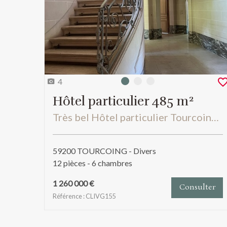
4
Photo 0
Photo 1
Photo 2
Hôtel particulier 485 m²
Très bel Hôtel particulier Tourcoing proche Mouvaux année 1923 et tramway à coté
59200 TOURCOING - Divers
12 pièces - 6 chambres
1 260 000 €
Consulter
Référence : CLIVG155