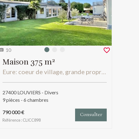
10
Photo 0
Photo 1
Photo 2
Maison 375 m²
Eure: coeur de village, grande propriété familiale avec annexes et piscine interieure,
27400 LOUVIERS - Divers
9 pièces - 6 chambres
790 000 €
Consulter
Référence : CLICC898