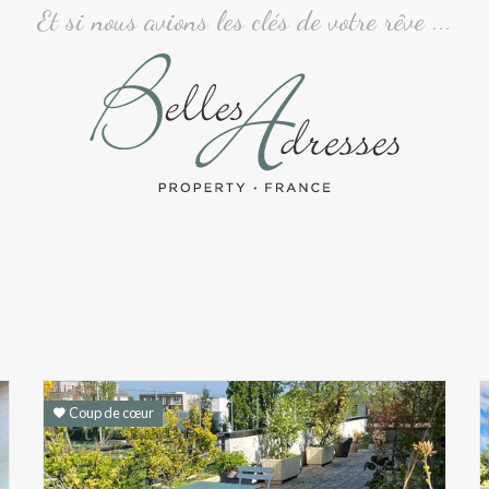
Et si nous avions les clés de votre rêve ...
s - Résultats de rech
Coup de cœur