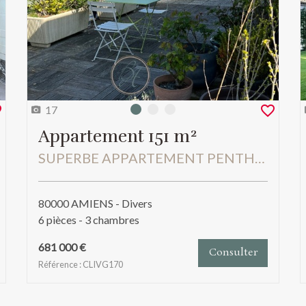
17
Photo 0
Photo 1
Photo 2
Appartement 151 m²
SUPERBE APPARTEMENT PENTHOUSE AMIENS - HENRIVILLE SANS VIS A VIS
80000 AMIENS - Divers
6 pièces - 3 chambres
681 000 €
Consulter
Référence : CLIVG170