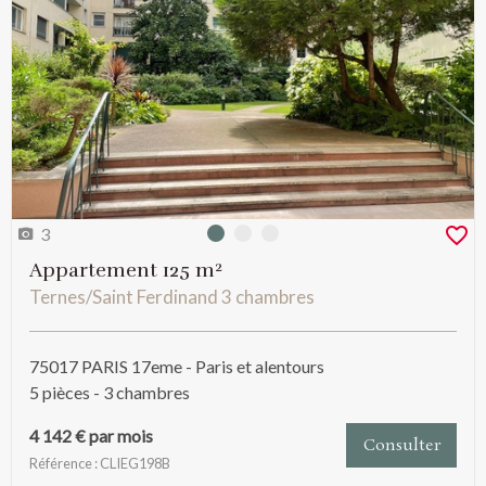
3
Photo 0
Photo 1
Photo 2
Appartement 125 m²
Ternes/Saint Ferdinand 3 chambres
75017 PARIS 17eme - Paris et alentours
5 pièces - 3 chambres
4 142 € par mois
Consulter
Référence : CLIEG198B