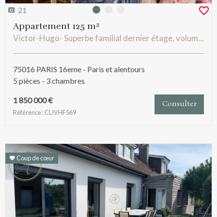
21
Photo 0
Photo 1
Photo 2
Appartement 125 m²
Victor-Hugo- Superbe familial dernier étage, volumes exceptionnels, vue dégagéé Tour Eiffel. Janson de Sailly
75016 PARIS 16eme - Paris et alentours
5 pièces - 3 chambres
1 850 000 €
Consulter
Référence : CLIVHF569
Coup de cœur