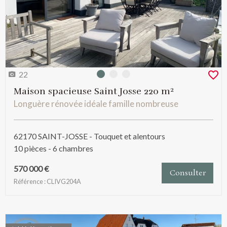
22
Photo 0
Photo 1
Photo 2
Maison spacieuse Saint Josse 220 m²
Longuère rénovée idéale famille nombreuse
62170 SAINT-JOSSE - Touquet et alentours
10 pièces - 6 chambres
570 000 €
Consulter
Référence : CLIVG204A