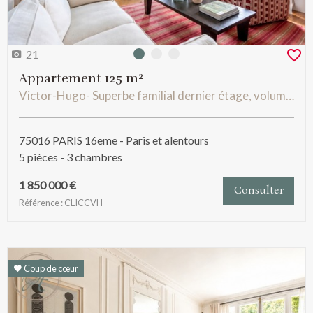
21
Photo 0
Photo 1
Photo 2
Appartement 125 m²
Victor-Hugo- Superbe familial dernier étage, volumes exceptionnels, vue dégagéé Tour Eiffel. Janson de Sailly
75016 PARIS 16eme - Paris et alentours
5 pièces - 3 chambres
1 850 000 €
Consulter
Référence : CLICCVH
Coup de cœur