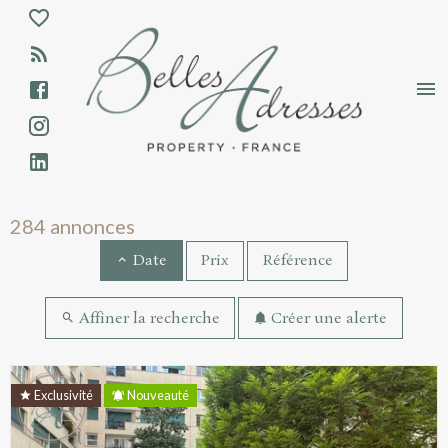
Aparté haute
En-tête
Liens
Annonces immobilières - Résultats de rec
284 annonces
Prix
Référence
Date
Affiner la recherche
Créer une alerte
Résultats de recherche
Exclusivité
Nouveauté